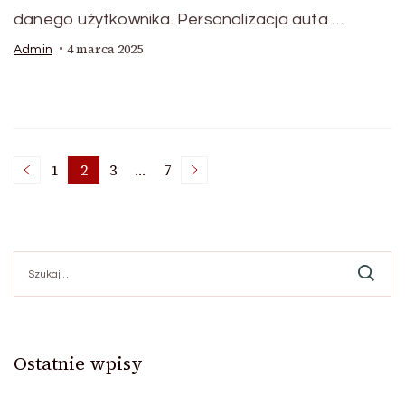
danego użytkownika. Personalizacja auta …
4 marca 2025
Admin
Stronicowanie
1
2
3
…
7
Strona
Strona
Strona
Strona
wpisów
Szukaj:
Ostatnie wpisy