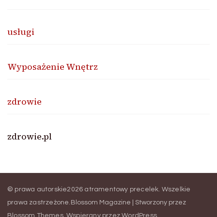
usługi
Wyposażenie Wnętrz
zdrowie
zdrowie.pl
© prawa autorskie2026
atramentowy precelek
. Wszelkie
prawa zastrzeżone.
Blossom Magazine | Stworzony przez
Blossom Themes
.
Wspierany przez
WordPress
.