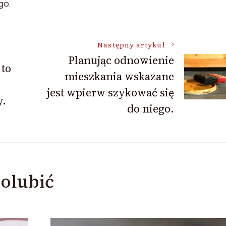
go.
Następny artykuł
Planując odnowienie
 to
mieszkania wskazane
jest wpierw szykować się
y.
do niego.
olubić