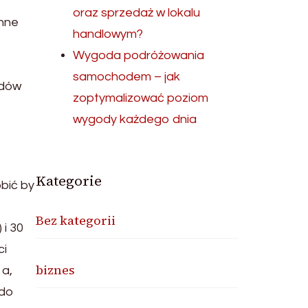
oraz sprzedaż w lokalu
nne
handlowym?
Wygoda podróżowania
samochodem – jak
adów
zoptymalizować poziom
wygody każdego dnia
Kategorie
obić by
Bez kategorii
 i 30
ci
biznes
a,
 do