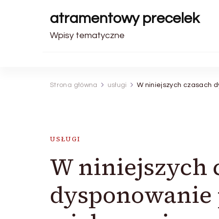
atramentowy precelek
Wpisy tematyczne
Strona główna
usługi
W niniejszych czasach d
USŁUGI
W niniejszych 
dysponowanie 