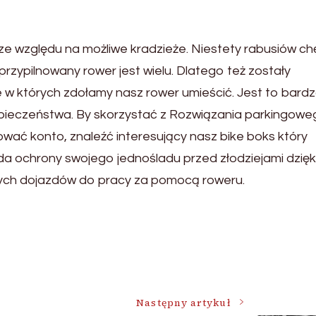
ze względu na możliwe kradzieże. Niestety rabusiów c
zypilnowany rower jest wielu. Dlatego też zostały
w których zdołamy nasz rower umieścić. Jest to bard
zpieczeństwa. By skorzystać z Rozwiązania parkingowe
wać konto, znaleźć interesujący nasz bike boks który
a ochrony swojego jednośladu przed złodziejami dzięk
nych dojazdów do pracy za pomocą roweru.
Następny artykuł