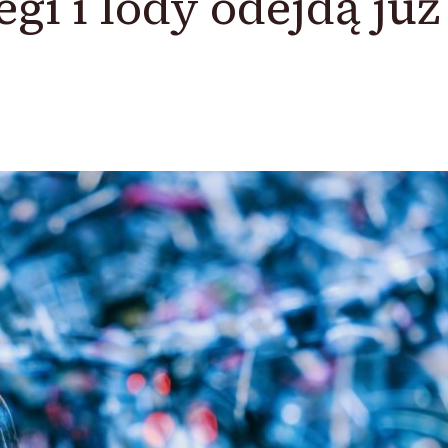
egi i lody odejdą ju