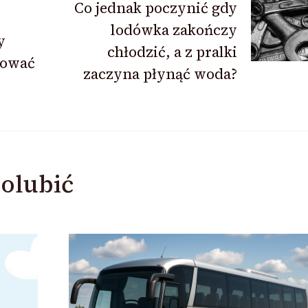
Co jednak poczynić gdy
lodówka zakończy
y
chłodzić, a z pralki
mować
zaczyna płynąć woda?
olubić