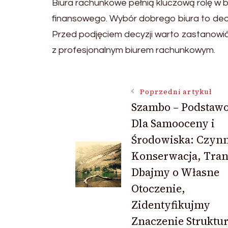
Biura rachunkowe pełnią kluczową rolę w 
finansowego. Wybór dobrego biura to decy
Przed podjęciem decyzji warto zastanowić 
z profesjonalnym biurem rachunkowym.
Nawigacja
Poprzedni artykuł
Szambo – Podstaw
Dla Samooceny i
wpisu
Środowiska: Czynn
Konserwacja, Tran
Dbajmy o Własne
Otoczenie,
Zidentyfikujmy
Znaczenie Struktu