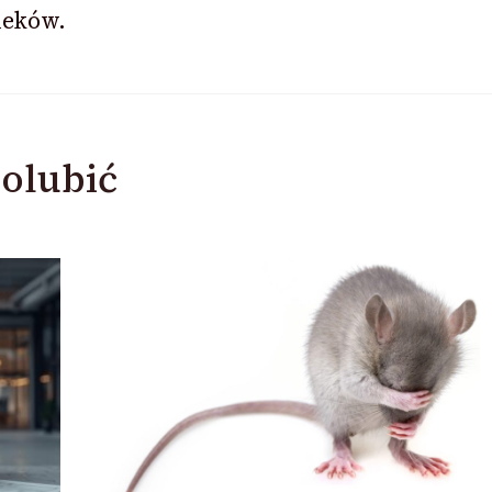
ieków.
olubić