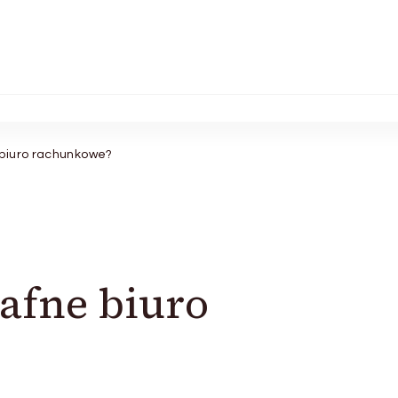
 biuro rachunkowe?
rafne biuro