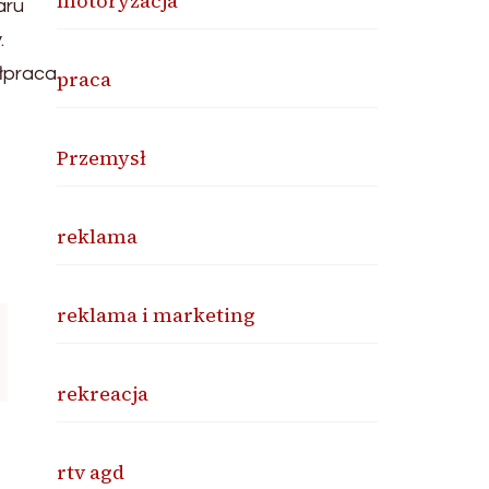
motoryzacja
aru
.
ółpraca
praca
Przemysł
reklama
reklama i marketing
rekreacja
rtv agd