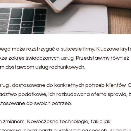
go może rozstrzygać o sukcesie firmy. Kluczowe kryte
kże zakres świadczonych usług. Przedstawimy również
nym dostawcom usług rachunkowych.
ługi, dostosowane do konkretnych potrzeb klientów. 
adztwo podatkowe, ich rozbudowana oferta sprawia, 
stosowane do swoich potrzeb.
zmianom. Nowoczesne technologie, takie jak
eniowa, coraz bardziej wpływają na sposób, w jaki biu