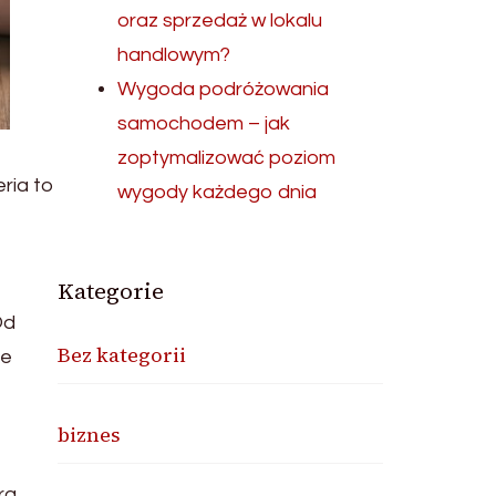
oraz sprzedaż w lokalu
handlowym?
Wygoda podróżowania
samochodem – jak
zoptymalizować poziom
ria to
wygody każdego dnia
Kategorie
Od
Bez kategorii
że
biznes
ra