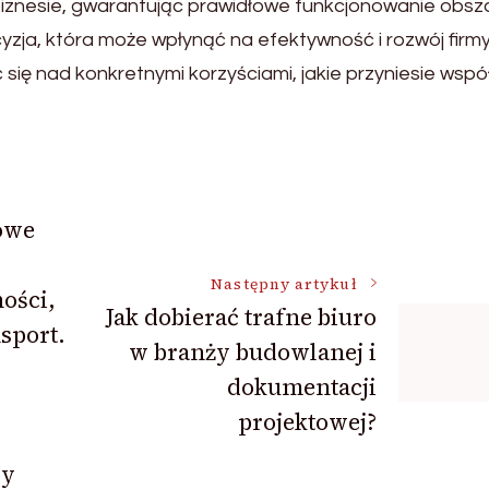
biznesie, gwarantując prawidłowe funkcjonowanie obsz
zja, która może wpłynąć na efektywność i rozwój firmy
się nad konkretnymi korzyściami, jakie przyniesie wsp
owe
Następny artykuł
ości,
Jak dobierać trafne biuro
sport.
w branży budowlanej i
dokumentacji
projektowej?
ry