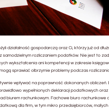
żyli działalność gospodarczą oraz Ci, którzy już od dłu
 z samodzielnym rozliczaniem podatków. Nie jest to za
cych wykształcenia ani kompetencji w zakresie księgow
ć mogą sprawiać olbrzymie problemy podczas rozliczania
atywnie wpływać na poprawność dokonanych obliczeń. 
 prawidłowo wypełnionych deklaracji podatkowych oraz
 nad biurem rachunkowym. Fachowe biuro rachunkowe o
tkową dla firm, w tym mikro przedsiębiorców, małych 