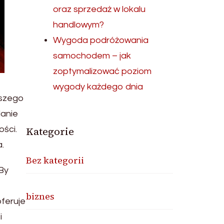
oraz sprzedaż w lokalu
handlowym?
Wygoda podróżowania
samochodem – jak
zoptymalizować poziom
wygody każdego dnia
ższego
danie
Kategorie
ości.
.
Bez kategorii
By
biznes
feruje
i