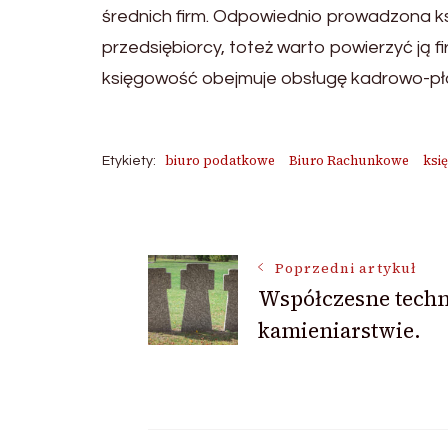
średnich firm. Odpowiednio prowadzona k
przedsiębiorcy, toteż warto powierzyć ją 
księgowość obejmuje obsługę kadrowo-pł
biuro podatkowe
Biuro Rachunkowe
ksi
Etykiety:
Nawigacja
Poprzedni artykuł
Współczesne techn
wpisu
kamieniarstwie.