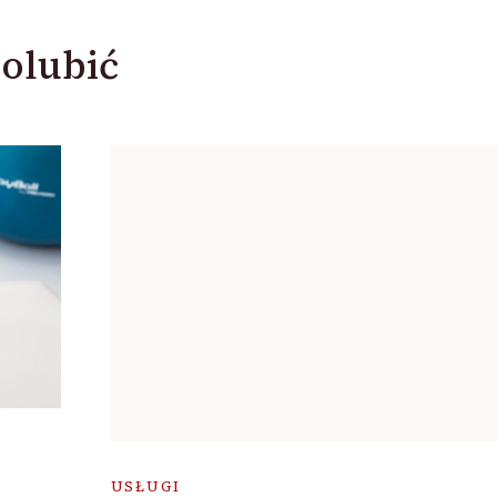
olubić
USŁUGI