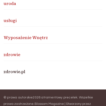
uroda
usługi
Wyposażenie Wnętrz
zdrowie
zdrowie.pl
© prawa autorskie2026
atramentowy precelek
. Wszelkie
prawa zastrzeżone.
Blossom Magazine | Stworzony przez