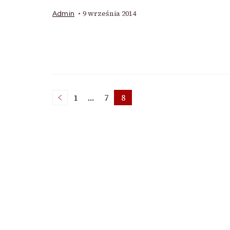
9 września 2014
Admin
Nawigacja
1
…
7
8
Strona
Strona
Strona
po
wpisach